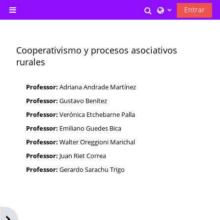
Ir para o conteúdo principal
Alternar entrada 
Entrar
Painel lateral
Cooperativismo y procesos asociativos
rurales
Professor:
Adriana Andrade Martínez
Professor:
Gustavo Benítez
Professor:
Verónica Etchebarne Palla
Professor:
Emiliano Guedes Bica
Professor:
Walter Oreggioni Marichal
Professor:
Juan Riet Correa
Professor:
Gerardo Sarachu Trigo
Abrir gaveta de blocos