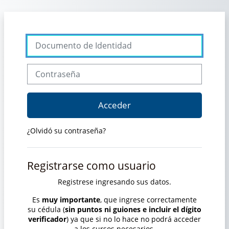
Salta al contenido principal
Saltar a creación de una nueva cuenta
Documento de Identidad
Contraseña
Acceder
¿Olvidó su contraseña?
Registrarse como usuario
Registrese ingresando sus datos.
Es
muy importante
, que ingrese correctamente
su cédula (
sin puntos ni guiones e incluir el dígito
verificador
) ya que si no lo hace no podrá acceder
a los cursos necesarios.