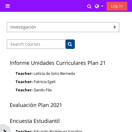
Skip to main content
Toggle search inp
Log in
Side panel
Course categories
Search courses
Search courses
Informe Unidades Curriculares Plan 21
Teacher:
Leticia de Soto Berneda
Teacher:
Patricia Egeli
Teacher:
Danilo Fila
Evaluación Plan 2021
Encuesta Estudiantil
Open block drawer
Teacher:
Eduardo Rodríguez Sanabia